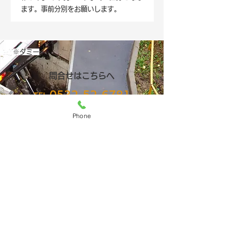
ます。事前分別をお願いします。
※ダミー
問合せはこちらへ
0532-52-6781
TEL.
【営業日】8:00～17:00／日曜休業
Phone
愛知県豊橋市の新和製紙株式会社では、
各事業所やオフィス、ご家庭の古紙や段
ボール新聞、雑誌、廃棄書類などを回
収・リサイクルしております。持ち込み
や回収のご依頼などございましたらお気
軽にお電話ください。