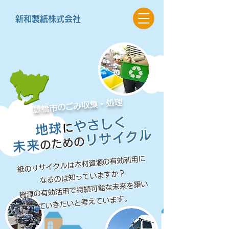
新和製紙株式会社
市のごみ収集・処理
豊橋
やさしく
地球
に
リサイクル
のための
未来
紙のリサイクルは木材資源の有効利用に
なるのは知っていますか？
資源の有効活用で持続可能な未来を築い
ていきたいと考えています。